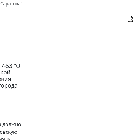
 Саратова"
7-53 "О
ской
ения
города
а должно
товскую
орых