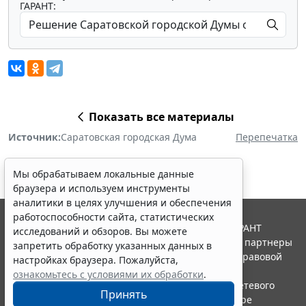
ГАРАНТ:
Показать все материалы
Источник:
Саратовская городская Дума
Перепечатка
Мы обрабатываем локальные данные
браузера и используем инструменты
аналитики в целях улучшения и обеспечения
работоспособности сайта, статистических
© ООО "НПП "ГАРАНТ-СЕРВИС", 2026. Система ГАРАНТ
исследований и обзоров. Вы можете
выпускается с 1990 года. Компания "Гарант" и ее партнеры
запретить обработку указанных данных в
являются участниками Российской ассоциации правовой
настройках браузера. Пожалуйста,
информации ГАРАНТ.
ознакомьтесь с условиями их обработки
.
Портал ГАРАНТ.РУ зарегистрирован в качестве сетевого
Принять
издания Федеральной службой по надзору в сфере