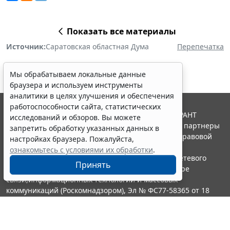
Показать все материалы
Источник:
Саратовская областная Дума
Перепечатка
Мы обрабатываем локальные данные
браузера и используем инструменты
аналитики в целях улучшения и обеспечения
работоспособности сайта, статистических
© ООО "НПП "ГАРАНТ-СЕРВИС", 2026. Система ГАРАНТ
исследований и обзоров. Вы можете
выпускается с 1990 года. Компания "Гарант" и ее партнеры
запретить обработку указанных данных в
являются участниками Российской ассоциации правовой
настройках браузера. Пожалуйста,
информации ГАРАНТ.
ознакомьтесь с условиями их обработки
.
Портал ГАРАНТ.РУ зарегистрирован в качестве сетевого
Принять
издания Федеральной службой по надзору в сфере
связи,информационных технологий и массовых
коммуникаций (Роскомнадзором), Эл № ФС77-58365 от 18
июня 2014 года.
16+