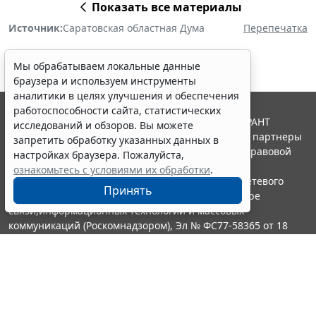
Показать все материалы
Источник:
Саратовская областная Дума
Перепечатка
Мы обрабатываем локальные данные
браузера и используем инструменты
аналитики в целях улучшения и обеспечения
работоспособности сайта, статистических
© ООО "НПП "ГАРАНТ-СЕРВИС", 2026. Система ГАРАНТ
исследований и обзоров. Вы можете
выпускается с 1990 года. Компания "Гарант" и ее партнеры
запретить обработку указанных данных в
являются участниками Российской ассоциации правовой
настройках браузера. Пожалуйста,
информации ГАРАНТ.
ознакомьтесь с условиями их обработки
.
Портал ГАРАНТ.РУ зарегистрирован в качестве сетевого
Принять
издания Федеральной службой по надзору в сфере
связи,информационных технологий и массовых
коммуникаций (Роскомнадзором), Эл № ФС77-58365 от 18
июня 2014 года.
16+
Контакты
8-800-200-88-88