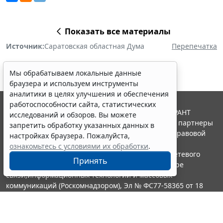
браузера и используем инструменты
аналитики в целях улучшения и обеспечения
работоспособности сайта, статистических
Показать все материалы
исследований и обзоров. Вы можете
Источник:
Саратовская областная Дума
Перепечатка
запретить обработку указанных данных в
настройках браузера. Пожалуйста,
ознакомьтесь с условиями их обработки
.
Принять
© ООО "НПП "ГАРАНТ-СЕРВИС", 2026. Система ГАРАНТ
выпускается с 1990 года. Компания "Гарант" и ее партнеры
Erid: 4CQwVszH9pWwojUA9Q3
Реклама
являются участниками Российской ассоциации правовой
информации ГАРАНТ.
Получите полный доступ к системе
Портал ГАРАНТ.РУ зарегистрирован в качестве сетевого
ГАРАНТ бесплатно на 3 дня!
издания Федеральной службой по надзору в сфере
Получить доступ
связи,информационных технологий и массовых
коммуникаций (Роскомнадзором), Эл № ФС77-58365 от 18
июня 2014 года.
16+