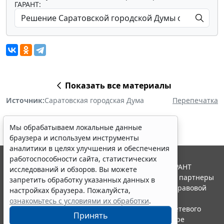
ГАРАНТ:
Показать все материалы
Источник:
Саратовская городская Дума
Перепечатка
Мы обрабатываем локальные данные
браузера и используем инструменты
аналитики в целях улучшения и обеспечения
работоспособности сайта, статистических
© ООО "НПП "ГАРАНТ-СЕРВИС", 2026. Система ГАРАНТ
исследований и обзоров. Вы можете
выпускается с 1990 года. Компания "Гарант" и ее партнеры
запретить обработку указанных данных в
являются участниками Российской ассоциации правовой
настройках браузера. Пожалуйста,
информации ГАРАНТ.
ознакомьтесь с условиями их обработки
.
Портал ГАРАНТ.РУ зарегистрирован в качестве сетевого
Принять
издания Федеральной службой по надзору в сфере