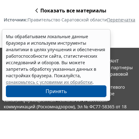
Показать все материалы
Источник:
Правительство Саратовской области
Перепечатка
Мы обрабатываем локальные данные
браузера и используем инструменты
аналитики в целях улучшения и обеспечения
работоспособности сайта, статистических
© ООО "НПП "ГАРАНТ-СЕРВИС", 2026. Система ГАРАНТ
исследований и обзоров. Вы можете
выпускается с 1990 года. Компания "Гарант" и ее партнеры
запретить обработку указанных данных в
являются участниками Российской ассоциации правовой
настройках браузера. Пожалуйста,
информации ГАРАНТ.
ознакомьтесь с условиями их обработки
.
Портал ГАРАНТ.РУ зарегистрирован в качестве сетевого
Принять
издания Федеральной службой по надзору в сфере
связи,информационных технологий и массовых
коммуникаций (Роскомнадзором), Эл № ФС77-58365 от 18
июня 2014 года.
16+
Контакты
8-800-200-88-88