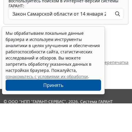
воспользуйтесь поиском в Интернет-версии системы
ГАРАНТ:
Мы обрабатываем локальные данные
браузера и используем инструменты
аналитики в целях улучшения и обеспечения
работоспособности сайта, статистических
Показать все материалы
исследований и обзоров. Вы можете
Источник:
Самарская Губернская Дума
Перепечатка
запретить обработку указанных данных в
настройках браузера. Пожалуйста,
ознакомьтесь с условиями их обработки
.
Принять
© ООО "НПП "ГАРАНТ-СЕРВИС", 2026. Система ГАРАНТ
выпускается с 1990 года. Компания "Гарант" и ее партнеры
являются участниками Российской ассоциации правовой
информации ГАРАНТ.
Контакты
8-800-200-88-88