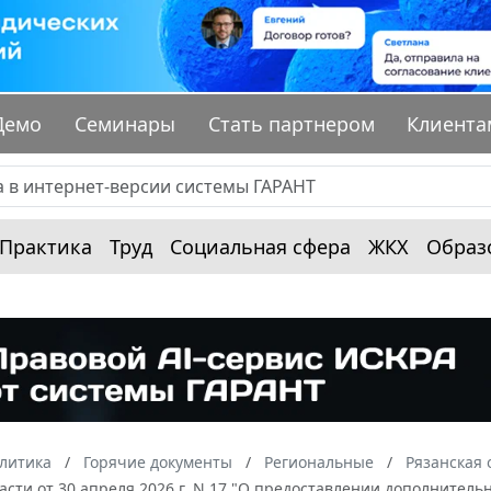
Демо
Семинары
Стать партнером
Клиента
Практика
Труд
Социальная сфера
ЖКХ
Образ
алитика
Горячие документы
Региональные
Рязанская 
асти от 30 апреля 2026 г. N 17 "О предоставлении дополнител