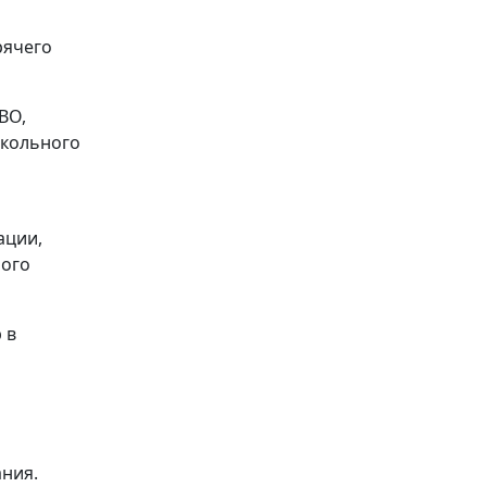
рячего
ВО,
школьного
ации,
ного
 в
ания.