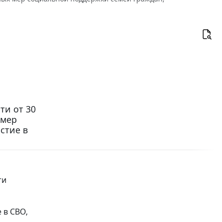
ти от 30
 мер
стие в
ти
 в СВО,