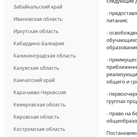
следующие 
Забайкальский край
- предоставл
Ивановская область
питания;
Иркутская область
- освобожде
обучающихс
Кабардино-Балкария
образования
Калининградская область
- преимущес
приближенны
Калужская область
реализующи
Камчатский край
общего и ср
Карачаево-Черкессия
- первоочер
группах про
Кемеровская область
- право на 
Кировская область
общеобразо
Костромская область
Постановлен