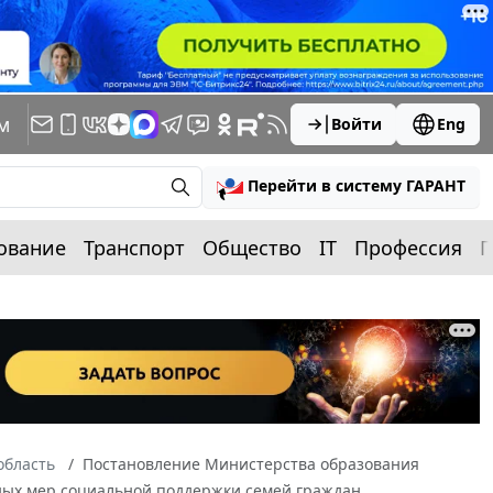
м
Войти
Eng
Перейти в систему ГАРАНТ
ование
Транспорт
Общество
IT
Профессия
П
область
Постановление Министерства образования
ьных мер социальной поддержки семей граждан,