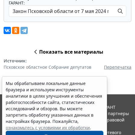
ГАРАНТ:
Показать все материалы
Источник:
Псковское областное Собрание депутатов
Перепечатка
Мы обрабатываем локальные данные
браузера и используем инструменты
аналитики в целях улучшения и обеспечения
работоспособности сайта, статистических
© ООО "НПП "ГАРАНТ-СЕРВИС", 2026. Система ГАРАНТ
исследований и обзоров. Вы можете
выпускается с 1990 года. Компания "Гарант" и ее партнеры
запретить обработку указанных данных в
являются участниками Российской ассоциации правовой
настройках браузера. Пожалуйста,
информации ГАРАНТ.
ознакомьтесь с условиями их обработки
.
Портал ГАРАНТ.РУ зарегистрирован в качестве сетевого