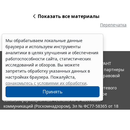
Показать все материалы
Перепечатка
Мы обрабатываем локальные данные
браузера и используем инструменты
аналитики в целях улучшения и обеспечения
работоспособности сайта, статистических
© ООО "НПП "ГАРАНТ-СЕРВИС", 2026. Система ГАРАНТ
исследований и обзоров. Вы можете
выпускается с 1990 года. Компания "Гарант" и ее партнеры
запретить обработку указанных данных в
являются участниками Российской ассоциации правовой
настройках браузера. Пожалуйста,
информации ГАРАНТ.
ознакомьтесь с условиями их обработки
.
Портал ГАРАНТ.РУ зарегистрирован в качестве сетевого
Принять
издания Федеральной службой по надзору в сфере
связи,информационных технологий и массовых
коммуникаций (Роскомнадзором), Эл № ФС77-58365 от 18
июня 2014 года.
16+