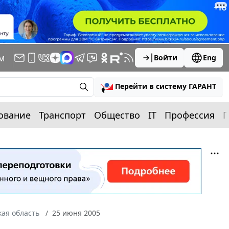
м
Войти
Eng
Перейти в систему ГАРАНТ
ование
Транспорт
Общество
IT
Профессия
П
ая область
25 июня 2005