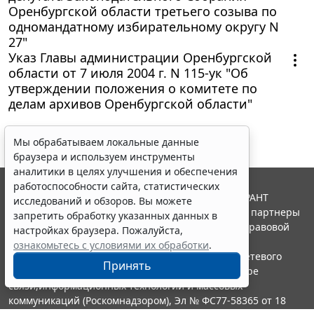
Оренбургской области третьего созыва по
одномандатному избирательному округу N
27"
Указ Главы администрации Оренбургской
области от 7 июля 2004 г. N 115-ук "Об
утверждении положения о комитете по
делам архивов Оренбургской области"
Мы обрабатываем локальные данные
браузера и используем инструменты
аналитики в целях улучшения и обеспечения
работоспособности сайта, статистических
© ООО "НПП "ГАРАНТ-СЕРВИС", 2026. Система ГАРАНТ
исследований и обзоров. Вы можете
выпускается с 1990 года. Компания "Гарант" и ее партнеры
запретить обработку указанных данных в
являются участниками Российской ассоциации правовой
настройках браузера. Пожалуйста,
информации ГАРАНТ.
ознакомьтесь с условиями их обработки
.
Портал ГАРАНТ.РУ зарегистрирован в качестве сетевого
Принять
издания Федеральной службой по надзору в сфере
связи,информационных технологий и массовых
коммуникаций (Роскомнадзором), Эл № ФС77-58365 от 18