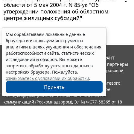
области от 5 мая 2004 г. N 85-ук "Об
утверждении положения об областном
центре жилищных субсидий"
Мы обрабатываем локальные данные
браузера и используем инструменты
аналитики в целях улучшения и обеспечения
работоспособности сайта, статистических
© ООО "НПП "ГАРАНТ-СЕРВИС", 2026. Система ГАРАНТ
исследований и обзоров. Вы можете
выпускается с 1990 года. Компания "Гарант" и ее партнеры
запретить обработку указанных данных в
являются участниками Российской ассоциации правовой
настройках браузера. Пожалуйста,
информации ГАРАНТ.
ознакомьтесь с условиями их обработки
.
Портал ГАРАНТ.РУ зарегистрирован в качестве сетевого
Принять
издания Федеральной службой по надзору в сфере
связи,информационных технологий и массовых
коммуникаций (Роскомнадзором), Эл № ФС77-58365 от 18
июня 2014 года.
16+
Контакты
8-800-200-88-88