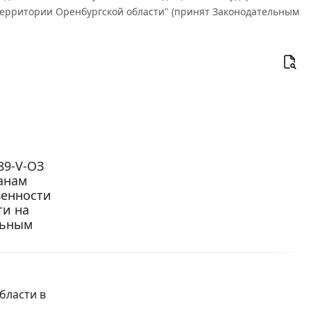
территории Оренбургской области" (принят Законодательным
89-V-ОЗ
анам
венности
ти на
льным
бласти в