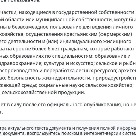
ое пользование.
частки, находящиеся в государственной собственности
й области или муниципальной собственности, могут бы
ны в безвозмездное пользование для ведения личного
хозяйства, осуществления крестьянским (фермерским)
его деятельности и (или) индивидуального жилищного
ва на срок не более 6 лет гражданам, которые работают 
ых образованиях по специальностям: образование и
здравоохранение; культура и искусство; сельское и рыб
воспроизводство и переработка лесных ресурсов; архите
во; безопасность жизнедеятельности, природоустройст
жающей среды; социальные науки; сельское хозяйство;
 сельскохозяйственной продукции.
ает в силу после его официального опубликования, но не
г.
тра актуального текста документа и получения полной информа
 документа, воспользуйтесь поиском в Интернет-версии систе