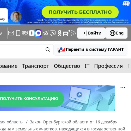
м
Войти
Eng
Перейти в систему ГАРАНТ
ование
Транспорт
Общество
IT
Профессия
П
ая область
Закон Оренбургской области от 16 декабря
ажданам земельных участков, находящихся в государственной