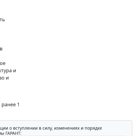
ть
в
ное
ктура и
во и
 ранее 1
ции о вступлении в силу, изменениях и порядке
мы ГАРАНТ: