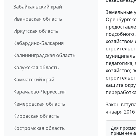
безвозмездн
Забайкальский край
Земельные у
Ивановская область
Оренбургско
предоставле
Иркутская область
подсобного 
хозяйством 
Кабардино-Балкария
строительст
Калининградская область
муниципальн
педагогика; 
Калужская область
хозяйство; 
строительст
Камчатский край
защита окру
Карачаево-Черкессия
переработка
Кемеровская область
Закон вступ
января 2016 
Кировская область
Костромская область
Для просмо
применения