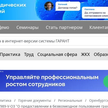
Демо
Семинары
Стать партнером
Клиента
Практика
Труд
Социальная сфера
ЖКХ
Образ
алитика
Горячие документы
Региональные
Оренбургск
9/989-V-ОЗ "О предоставлении в безвозмездное пользование гр