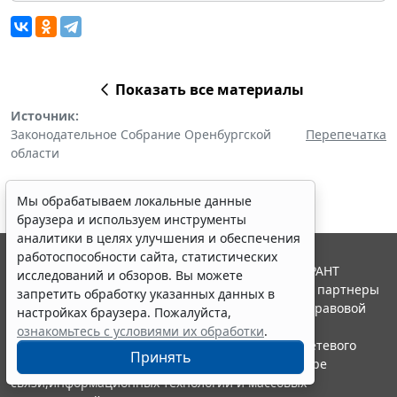
Показать все материалы
Источник:
Законодательное Собрание Оренбургской
Перепечатка
области
Мы обрабатываем локальные данные
браузера и используем инструменты
аналитики в целях улучшения и обеспечения
работоспособности сайта, статистических
© ООО "НПП "ГАРАНТ-СЕРВИС", 2026. Система ГАРАНТ
исследований и обзоров. Вы можете
выпускается с 1990 года. Компания "Гарант" и ее партнеры
запретить обработку указанных данных в
являются участниками Российской ассоциации правовой
настройках браузера. Пожалуйста,
информации ГАРАНТ.
ознакомьтесь с условиями их обработки
.
Портал ГАРАНТ.РУ зарегистрирован в качестве сетевого
Принять
издания Федеральной службой по надзору в сфере
связи,информационных технологий и массовых