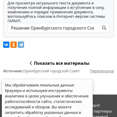
Для просмотра актуального текста документа и
получения полной информации о вступлении в силу,
изменениях и порядке применения документа,
воспользуйтесь поиском в Интернет-версии системы
ГАРАНТ:
Показать все материалы
Источник:
Оренбургский городской Совет
Перепечатка
Мы обрабатываем локальные данные
браузера и используем инструменты
аналитики в целях улучшения и обеспечения
работоспособности сайта, статистических
© ООО "НПП "ГАРАНТ-СЕРВИС", 2026. Система ГАРАНТ
исследований и обзоров. Вы можете
выпускается с 1990 года. Компания "Гарант" и ее партнеры
запретить обработку указанных данных в
являются участниками Российской ассоциации правовой