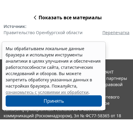
Показать все материалы
Источник:
Правительство Оренбургской области
Перепечатка
Мы обрабатываем локальные данные
браузера и используем инструменты
аналитики в целях улучшения и обеспечения
работоспособности сайта, статистических
© ООО "НПП "ГАРАНТ-СЕРВИС", 2026. Система ГАРАНТ
исследований и обзоров. Вы можете
выпускается с 1990 года. Компания "Гарант" и ее партнеры
запретить обработку указанных данных в
являются участниками Российской ассоциации правовой
настройках браузера. Пожалуйста,
информации ГАРАНТ.
ознакомьтесь с условиями их обработки
.
Портал ГАРАНТ.РУ зарегистрирован в качестве сетевого
Принять
издания Федеральной службой по надзору в сфере
связи,информационных технологий и массовых
коммуникаций (Роскомнадзором), Эл № ФС77-58365 от 18
июня 2014 года.
16+