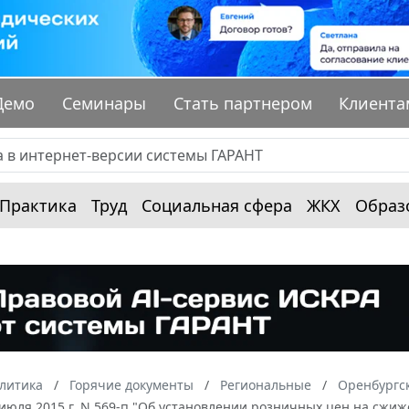
Демо
Семинары
Стать партнером
Клиента
Практика
Труд
Социальная сфера
ЖКХ
Образ
алитика
Горячие документы
Региональные
Оренбургск
 июля 2015 г. N 569-п "Об установлении розничных цен на сжи