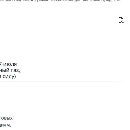
7 июля
ный газ,
 силу)
товых
циям,