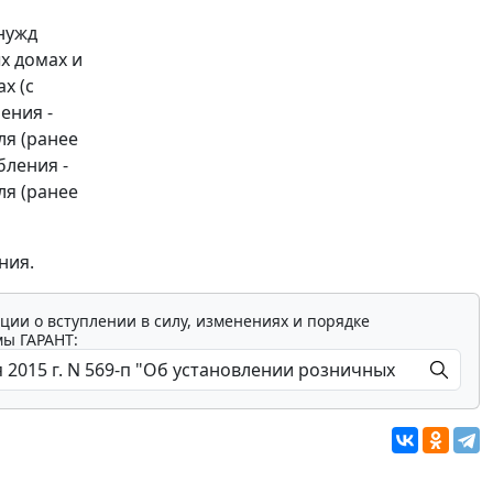
нужд
х домах и
х (с
ения -
ля (ранее
бления -
ля (ранее
ния.
ции о вступлении в силу, изменениях и порядке
мы ГАРАНТ: