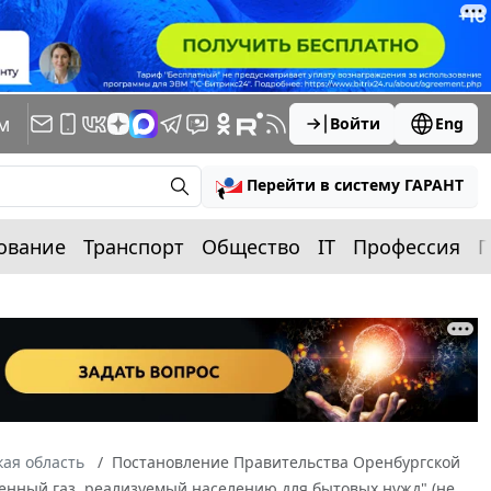
м
Войти
Eng
Перейти в систему ГАРАНТ
ование
Транспорт
Общество
IT
Профессия
П
ая область
Постановление Правительства Оренбургской
женный газ, реализуемый населению для бытовых нужд" (не