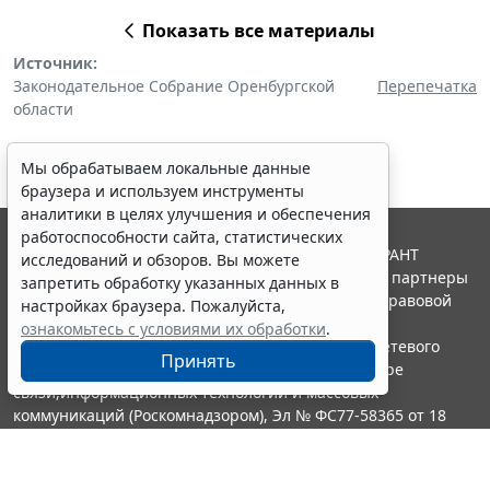
Показать все материалы
Источник:
Законодательное Собрание Оренбургской
Перепечатка
области
Мы обрабатываем локальные данные
браузера и используем инструменты
аналитики в целях улучшения и обеспечения
работоспособности сайта, статистических
© ООО "НПП "ГАРАНТ-СЕРВИС", 2026. Система ГАРАНТ
исследований и обзоров. Вы можете
выпускается с 1990 года. Компания "Гарант" и ее партнеры
запретить обработку указанных данных в
являются участниками Российской ассоциации правовой
настройках браузера. Пожалуйста,
информации ГАРАНТ.
ознакомьтесь с условиями их обработки
.
Портал ГАРАНТ.РУ зарегистрирован в качестве сетевого
Принять
издания Федеральной службой по надзору в сфере
связи,информационных технологий и массовых
коммуникаций (Роскомнадзором), Эл № ФС77-58365 от 18
июня 2014 года.
16+