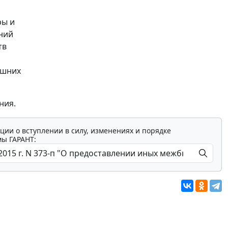
ры и
ний
тв
ешних
ния.
ции о вступлении в силу, изменениях и порядке
мы ГАРАНТ: