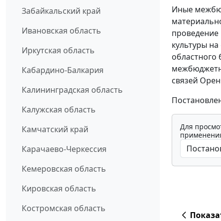
Иные межбю
Забайкальский край
материально
Ивановская область
проведение
культуры на
Иркутская область
областного 
межбюджетны
Кабардино-Балкария
связей Орен
Калининградская область
Постановлен
Калужская область
Для просмо
Камчатский край
применения
Карачаево-Черкессия
Кемеровская область
Кировская область
Костромская область
Показа