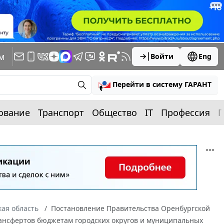
м
Войти
Eng
Перейти в систему ГАРАНТ
ование
Транспорт
Общество
IT
Профессия
П
ая область
Постановление Правительства Оренбургской
рансфертов бюджетам городских округов и муниципальных