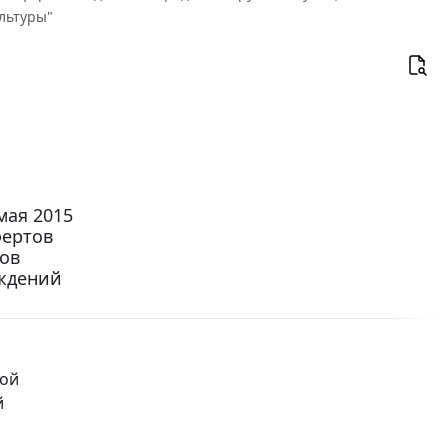
льтуры"
мая 2015
фертов
ов
еждений
кой
й