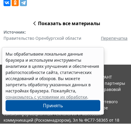
Показать все материалы
Источник:
Правительство Оренбургской области
Перепечатка
Мы обрабатываем локальные данные
браузера и используем инструменты
аналитики в целях улучшения и обеспечения
работоспособности сайта, статистических
© ООО "НПП "ГАРАНТ-СЕРВИС", 2026. Система ГАРАНТ
исследований и обзоров. Вы можете
выпускается с 1990 года. Компания "Гарант" и ее партнеры
запретить обработку указанных данных в
являются участниками Российской ассоциации правовой
настройках браузера. Пожалуйста,
информации ГАРАНТ.
ознакомьтесь с условиями их обработки
.
Портал ГАРАНТ.РУ зарегистрирован в качестве сетевого
Принять
издания Федеральной службой по надзору в сфере
связи,информационных технологий и массовых
коммуникаций (Роскомнадзором), Эл № ФС77-58365 от 18
июня 2014 года.