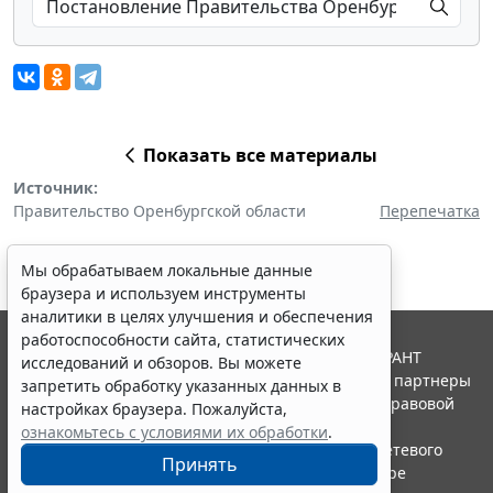
Показать все материалы
Источник:
Правительство Оренбургской области
Перепечатка
Мы обрабатываем локальные данные
браузера и используем инструменты
аналитики в целях улучшения и обеспечения
работоспособности сайта, статистических
© ООО "НПП "ГАРАНТ-СЕРВИС", 2026. Система ГАРАНТ
исследований и обзоров. Вы можете
выпускается с 1990 года. Компания "Гарант" и ее партнеры
запретить обработку указанных данных в
являются участниками Российской ассоциации правовой
настройках браузера. Пожалуйста,
информации ГАРАНТ.
ознакомьтесь с условиями их обработки
.
Портал ГАРАНТ.РУ зарегистрирован в качестве сетевого
Принять
издания Федеральной службой по надзору в сфере