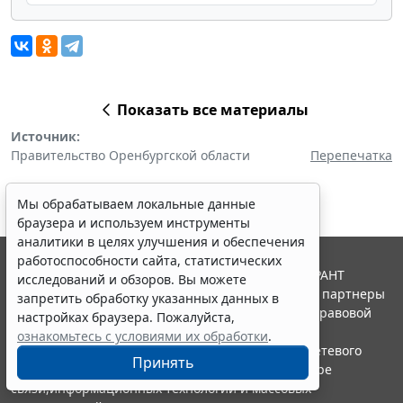
Показать все материалы
Источник:
Правительство Оренбургской области
Перепечатка
Мы обрабатываем локальные данные
браузера и используем инструменты
аналитики в целях улучшения и обеспечения
работоспособности сайта, статистических
© ООО "НПП "ГАРАНТ-СЕРВИС", 2026. Система ГАРАНТ
исследований и обзоров. Вы можете
выпускается с 1990 года. Компания "Гарант" и ее партнеры
запретить обработку указанных данных в
являются участниками Российской ассоциации правовой
настройках браузера. Пожалуйста,
информации ГАРАНТ.
ознакомьтесь с условиями их обработки
.
Портал ГАРАНТ.РУ зарегистрирован в качестве сетевого
Принять
издания Федеральной службой по надзору в сфере
связи,информационных технологий и массовых