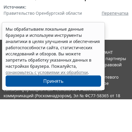
Источник:
Правительство Оренбургской области
Перепечатка
Мы обрабатываем локальные данные
браузера и используем инструменты
аналитики в целях улучшения и обеспечения
работоспособности сайта, статистических
© ООО "НПП "ГАРАНТ-СЕРВИС", 2026. Система ГАРАНТ
исследований и обзоров. Вы можете
выпускается с 1990 года. Компания "Гарант" и ее партнеры
запретить обработку указанных данных в
являются участниками Российской ассоциации правовой
настройках браузера. Пожалуйста,
информации ГАРАНТ.
ознакомьтесь с условиями их обработки
.
Портал ГАРАНТ.РУ зарегистрирован в качестве сетевого
Принять
издания Федеральной службой по надзору в сфере
связи,информационных технологий и массовых
коммуникаций (Роскомнадзором), Эл № ФС77-58365 от 18
июня 2014 года.
16+
Контакты
8-800-200-88-88