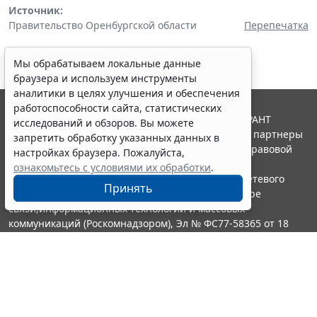
Источник:
Правительство Оренбургской области
Перепечатка
Мы обрабатываем локальные данные
браузера и используем инструменты
аналитики в целях улучшения и обеспечения
работоспособности сайта, статистических
© ООО "НПП "ГАРАНТ-СЕРВИС", 2026. Система ГАРАНТ
исследований и обзоров. Вы можете
выпускается с 1990 года. Компания "Гарант" и ее партнеры
запретить обработку указанных данных в
являются участниками Российской ассоциации правовой
настройках браузера. Пожалуйста,
информации ГАРАНТ.
ознакомьтесь с условиями их обработки
.
Портал ГАРАНТ.РУ зарегистрирован в качестве сетевого
Принять
издания Федеральной службой по надзору в сфере
связи,информационных технологий и массовых
коммуникаций (Роскомнадзором), Эл № ФС77-58365 от 18
июня 2014 года.
16+
Контакты
8-800-200-88-88