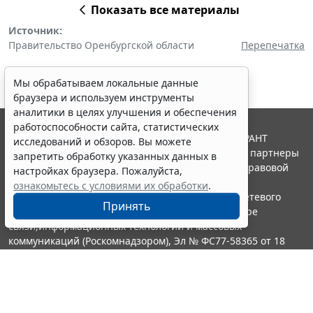
Показать все материалы
Источник:
Правительство Оренбургской области
Перепечатка
Мы обрабатываем локальные данные
браузера и используем инструменты
аналитики в целях улучшения и обеспечения
работоспособности сайта, статистических
© ООО "НПП "ГАРАНТ-СЕРВИС", 2026. Система ГАРАНТ
исследований и обзоров. Вы можете
выпускается с 1990 года. Компания "Гарант" и ее партнеры
запретить обработку указанных данных в
являются участниками Российской ассоциации правовой
настройках браузера. Пожалуйста,
информации ГАРАНТ.
ознакомьтесь с условиями их обработки
.
Портал ГАРАНТ.РУ зарегистрирован в качестве сетевого
Принять
издания Федеральной службой по надзору в сфере
связи,информационных технологий и массовых
коммуникаций (Роскомнадзором), Эл № ФС77-58365 от 18
июня 2014 года.
16+
Контакты
8-800-200-88-88