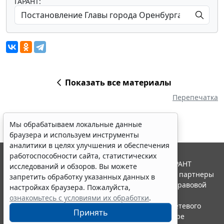
ГАРАНТ:
Показать все материалы
Перепечатка
Мы обрабатываем локальные данные
браузера и используем инструменты
аналитики в целях улучшения и обеспечения
работоспособности сайта, статистических
© ООО "НПП "ГАРАНТ-СЕРВИС", 2026. Система ГАРАНТ
исследований и обзоров. Вы можете
выпускается с 1990 года. Компания "Гарант" и ее партнеры
запретить обработку указанных данных в
являются участниками Российской ассоциации правовой
настройках браузера. Пожалуйста,
информации ГАРАНТ.
ознакомьтесь с условиями их обработки
.
Портал ГАРАНТ.РУ зарегистрирован в качестве сетевого
Принять
издания Федеральной службой по надзору в сфере