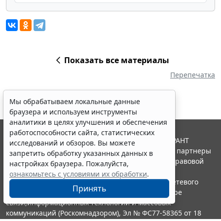
Показать все материалы
Перепечатка
Мы обрабатываем локальные данные
браузера и используем инструменты
аналитики в целях улучшения и обеспечения
работоспособности сайта, статистических
© ООО "НПП "ГАРАНТ-СЕРВИС", 2026. Система ГАРАНТ
исследований и обзоров. Вы можете
выпускается с 1990 года. Компания "Гарант" и ее партнеры
запретить обработку указанных данных в
являются участниками Российской ассоциации правовой
настройках браузера. Пожалуйста,
информации ГАРАНТ.
ознакомьтесь с условиями их обработки
.
Портал ГАРАНТ.РУ зарегистрирован в качестве сетевого
Принять
издания Федеральной службой по надзору в сфере
связи,информационных технологий и массовых
коммуникаций (Роскомнадзором), Эл № ФС77-58365 от 18