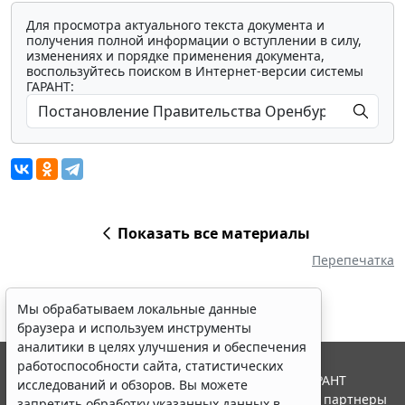
Для просмотра актуального текста документа и
получения полной информации о вступлении в силу,
изменениях и порядке применения документа,
воспользуйтесь поиском в Интернет-версии системы
ГАРАНТ:
Показать все материалы
Перепечатка
Мы обрабатываем локальные данные
браузера и используем инструменты
аналитики в целях улучшения и обеспечения
работоспособности сайта, статистических
© ООО "НПП "ГАРАНТ-СЕРВИС", 2026. Система ГАРАНТ
исследований и обзоров. Вы можете
выпускается с 1990 года. Компания "Гарант" и ее партнеры
запретить обработку указанных данных в