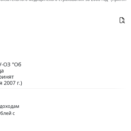
V-ОЗ "Об
да
ринят
2007 г.)
 доходам
ублей с