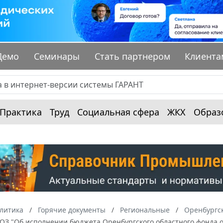
Демо
Семинары
Стать партнером
Клиента
Практика
Труд
Социальная сфера
ЖКХ
Образ
алитика
Горячие документы
Региональные
Оренбургск
-ОЗ "Об исполнении бюджета Оренбургского областного фонда о