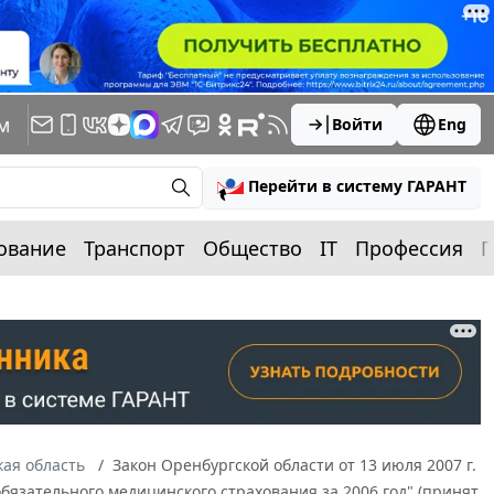
м
Войти
Eng
Перейти в систему ГАРАНТ
ование
Транспорт
Общество
IT
Профессия
П
ая область
Закон Оренбургской области от 13 июля 2007 г.
бязательного медицинского страхования за 2006 год" (принят