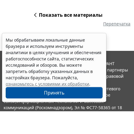
Показать все материалы
Перепечатка
Мы обрабатываем локальные данные
браузера и используем инструменты
аналитики в целях улучшения и обеспечения
работоспособности сайта, статистических
© ООО "НПП "ГАРАНТ-СЕРВИС", 2026. Система ГАРАНТ
исследований и обзоров. Вы можете
выпускается с 1990 года. Компания "Гарант" и ее партнеры
запретить обработку указанных данных в
являются участниками Российской ассоциации правовой
настройках браузера. Пожалуйста,
информации ГАРАНТ.
ознакомьтесь с условиями их обработки
.
Портал ГАРАНТ.РУ зарегистрирован в качестве сетевого
Принять
издания Федеральной службой по надзору в сфере
связи,информационных технологий и массовых
коммуникаций (Роскомнадзором), Эл № ФС77-58365 от 18
июня 2014 года.
16+