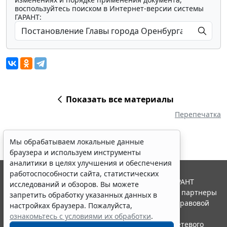
воспользуйтесь поиском в Интернет-версии системы
ГАРАНТ:
Показать все материалы
Перепечатка
Мы обрабатываем локальные данные
браузера и используем инструменты
аналитики в целях улучшения и обеспечения
работоспособности сайта, статистических
© ООО "НПП "ГАРАНТ-СЕРВИС", 2026. Система ГАРАНТ
исследований и обзоров. Вы можете
выпускается с 1990 года. Компания "Гарант" и ее партнеры
запретить обработку указанных данных в
являются участниками Российской ассоциации правовой
настройках браузера. Пожалуйста,
информации ГАРАНТ.
ознакомьтесь с условиями их обработки
.
Портал ГАРАНТ.РУ зарегистрирован в качестве сетевого