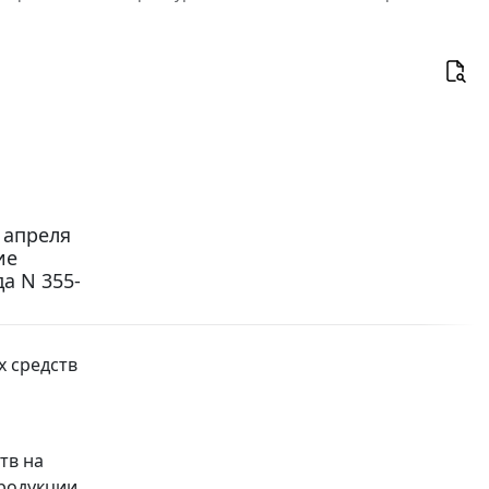
 апреля
ие
а N 355-
х средств
тв на
родукции.