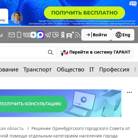
м
Войти
Eng
Перейти в систему ГАРАНТ
ование
Транспорт
Общество
IT
Профессия
П
ая область
Решение Оренбургского городского Совета от
ежной помощи отдельным категориям населения города