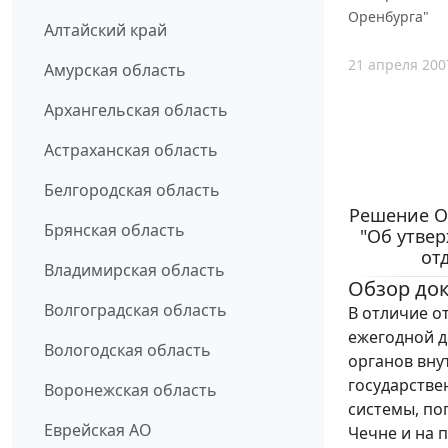
Оренбурга"
Алтайский край
21 апреля 200
Амурская область
Архангельская область
Астраханская область
Белгородская область
Решение Ор
Брянская область
"Об утве
от
Владимирская область
Обзор до
Волгоградская область
В отличие о
ежегодной д
Вологодская область
органов вну
государстве
Воронежская область
системы, по
Еврейская АО
Чечне и на 