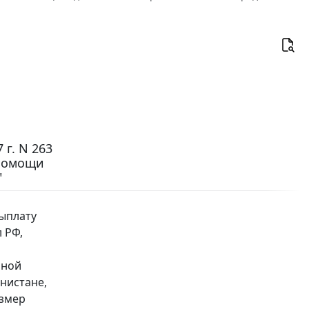
г. N 263
 помощи
"
выплату
 РФ,
ьной
нистане,
азмер