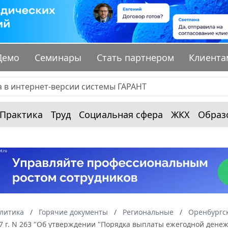
Демо
Семинары
Стать партнером
Клиента
Практика
Труд
Социальная сфера
ЖКХ
Образ
алитика
Горячие документы
Региональные
Оренбургск
07 г. N 263 "Об утверждении "Порядка выплаты ежегодной ден