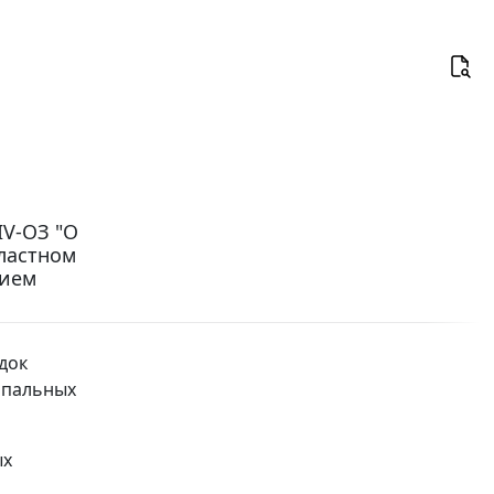
IV-ОЗ "О
ластном
нием
док
ипальных
ых