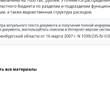
величены на 7000 тыс. рублей. Уточняется распределен
ластного бюджета по разделам и подразделам функцио
ии, а также ведомственная структура расходов.
тра актуального текста документа и получения полной информа
 документа, воспользуйтесь поиском в Интернет-версии систе
ть все материалы