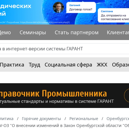
Демо
Семинары
Стать партнером
Клиента
Практика
Труд
Социальная сфера
ЖКХ
Образ
алитика
Горячие документы
Региональные
Оренбургск
-IV-ОЗ "О внесении изменений в Закон Оренбургской области "