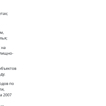
тах;
м,
лья;
 на
илищно-
объектов
ду.
одов по
ти,
а 2007