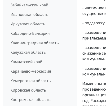
Забайкальский край
- частичное
осуществляю
Ивановская область
- поддержку
Иркутская область
- возмещени
Кабардино-Балкария
привлекаемы
Калининградская область
- возмещени
Калужская область
снижение се
коммунальны
Камчатский край
- возмещени
Карачаево-Черкессия
коммунально
Кемеровская область
Изменены по
проведению 
Кировская область
организация
Костромская область
год. Расход