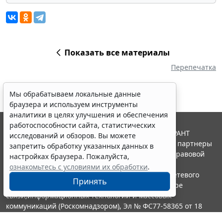
Показать все материалы
Перепечатка
Мы обрабатываем локальные данные
браузера и используем инструменты
аналитики в целях улучшения и обеспечения
работоспособности сайта, статистических
© ООО "НПП "ГАРАНТ-СЕРВИС", 2026. Система ГАРАНТ
исследований и обзоров. Вы можете
выпускается с 1990 года. Компания "Гарант" и ее партнеры
запретить обработку указанных данных в
являются участниками Российской ассоциации правовой
настройках браузера. Пожалуйста,
информации ГАРАНТ.
ознакомьтесь с условиями их обработки
.
Портал ГАРАНТ.РУ зарегистрирован в качестве сетевого
Принять
издания Федеральной службой по надзору в сфере
связи,информационных технологий и массовых
коммуникаций (Роскомнадзором), Эл № ФС77-58365 от 18
июня 2014 года.