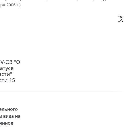
я 2006 г.)
IV-ОЗ "О
атусе
асти"
сти 15
ельного
м вида на
оянное