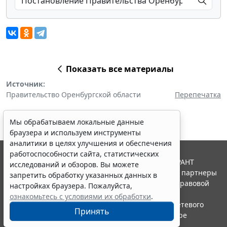
Показать все материалы
Источник:
Правительство Оренбургской области
Перепечатка
Мы обрабатываем локальные данные
браузера и используем инструменты
аналитики в целях улучшения и обеспечения
работоспособности сайта, статистических
© ООО "НПП "ГАРАНТ-СЕРВИС", 2026. Система ГАРАНТ
исследований и обзоров. Вы можете
выпускается с 1990 года. Компания "Гарант" и ее партнеры
запретить обработку указанных данных в
являются участниками Российской ассоциации правовой
настройках браузера. Пожалуйста,
информации ГАРАНТ.
ознакомьтесь с условиями их обработки
.
Портал ГАРАНТ.РУ зарегистрирован в качестве сетевого
Принять
издания Федеральной службой по надзору в сфере
связи,информационных технологий и массовых