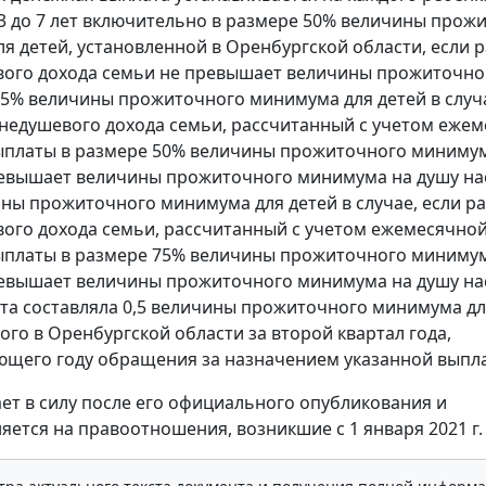
 3 до 7 лет включительно в размере 50% величины прож
я детей, установленной в Оренбургской области, если 
вого дохода семьи не превышает величины прожиточно
5% величины прожиточного минимума для детей в случа
недушевого дохода семьи, рассчитанный с учетом еже
ыплаты в размере 50% величины прожиточного минимум
ревышает величины прожиточного минимума на душу на
ны прожиточного минимума для детей в случае, если р
ого дохода семьи, рассчитанный с учетом ежемесячно
ыплаты в размере 75% величины прожиточного минимум
ревышает величины прожиточного минимума на душу на
та составляла 0,5 величины прожиточного минимума дл
ого в Оренбургской области за второй квартал года,
щего году обращения за назначением указанной выпл
ает в силу после его официального опубликования и
яется на правоотношения, возникшие с 1 января 2021 г.