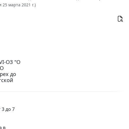
25 марта 2021 г.)
VI-ОЗ "О
"О
рех до
гской
3 до 7
а в