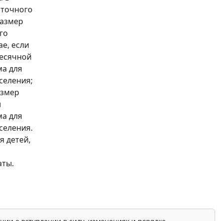
иточного
размер
го
е, если
месячной
а для
селения;
азмер
й
а для
селения.
я детей,
аты.