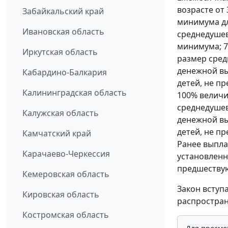
возрасте от
Забайкальский край
минимума дл
Ивановская область
среднедуше
минимума; 7
Иркутская область
размер сред
денежной в
Кабардино-Балкария
детей, не п
Калининградская область
100% величи
среднедушев
Калужская область
денежной в
детей, не п
Камчатский край
Ранее выпла
Карачаево-Черкессия
установленн
предшествую
Кемеровская область
Закон вступ
Кировская область
распростран
Костромская область