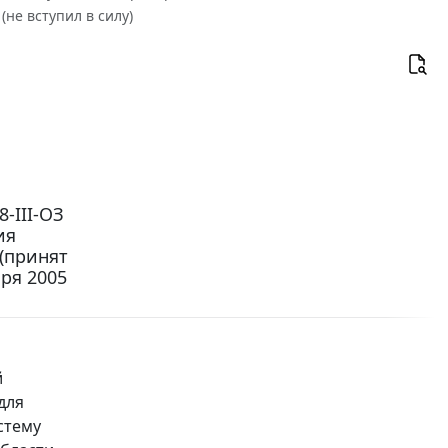
не вступил в силу)
-III-ОЗ
ия
(принят
ря 2005
й
для
стему