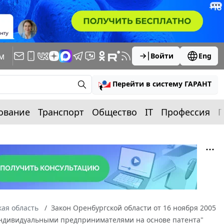
м
Войти
Eng
Перейти в систему ГАРАНТ
ование
Транспорт
Общество
IT
Профессия
П
ая область
Закон Оренбургской области от 16 ноября 2005
индивидуальными предпринимателями на основе патента"