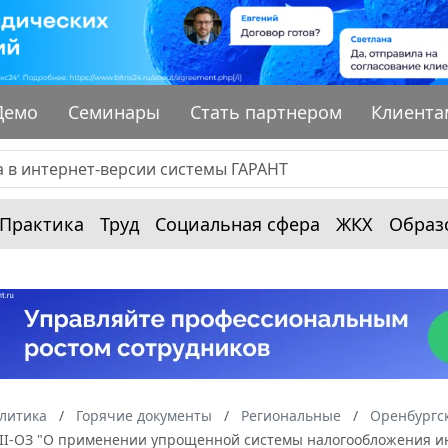
Демо
Семинары
Стать партнером
Клиента
Практика
Труд
Социальная сфера
ЖКХ
Образ
алитика
Горячие документы
Региональные
Оренбургск
8-III-ОЗ "О применении упрощенной системы налогообложения 