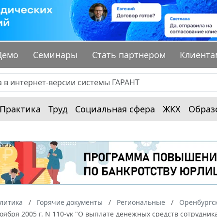
Демо
Семинары
Стать партнером
Клиента
Практика
Труд
Социальная сфера
ЖКХ
Образ
алитика
Горячие документы
Региональные
Оренбургск
ноября 2005 г. N 110-ук "О выплате денежных средств сотрудни