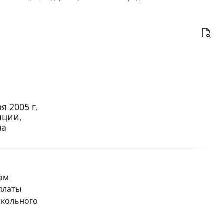
 2005 г.
иции,
на
ам
платы
школьного