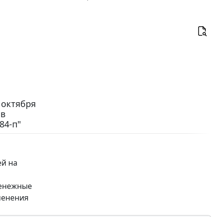
 октября
 в
84-п"
й на
денежные
менения