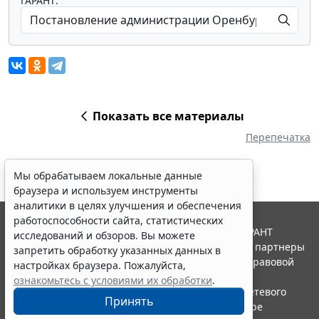
ГАРАНТ:
Показать все материалы
Перепечатка
Мы обрабатываем локальные данные
браузера и используем инструменты
аналитики в целях улучшения и обеспечения
работоспособности сайта, статистических
© ООО "НПП "ГАРАНТ-СЕРВИС", 2026. Система ГАРАНТ
исследований и обзоров. Вы можете
выпускается с 1990 года. Компания "Гарант" и ее партнеры
запретить обработку указанных данных в
являются участниками Российской ассоциации правовой
настройках браузера. Пожалуйста,
информации ГАРАНТ.
ознакомьтесь с условиями их обработки
.
Портал ГАРАНТ.РУ зарегистрирован в качестве сетевого
Принять
издания Федеральной службой по надзору в сфере