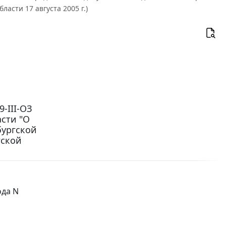
асти 17 августа 2005 г.)
9-III-ОЗ
сти "О
бургской
гской
ода N