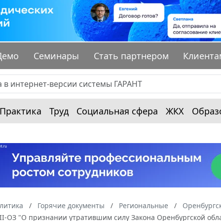
Демо
Семинары
Стать партнером
Клиента
Практика
Труд
Социальная сфера
ЖКХ
Образ
алитика
Горячие документы
Региональные
Оренбургск
-III-ОЗ "О признании утратившим силу Закона Оренбургской об