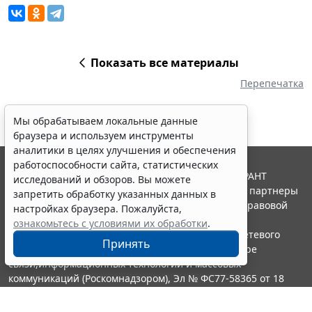
Показать все материалы
Перепечатка
Мы обрабатываем локальные данные
браузера и используем инструменты
аналитики в целях улучшения и обеспечения
работоспособности сайта, статистических
© ООО "НПП "ГАРАНТ-СЕРВИС", 2026. Система ГАРАНТ
исследований и обзоров. Вы можете
выпускается с 1990 года. Компания "Гарант" и ее партнеры
запретить обработку указанных данных в
являются участниками Российской ассоциации правовой
настройках браузера. Пожалуйста,
информации ГАРАНТ.
ознакомьтесь с условиями их обработки
.
Портал ГАРАНТ.РУ зарегистрирован в качестве сетевого
Принять
издания Федеральной службой по надзору в сфере
связи,информационных технологий и массовых
коммуникаций (Роскомнадзором), Эл № ФС77-58365 от 18
июня 2014 года.