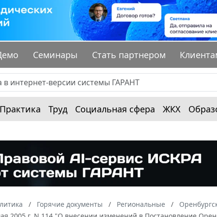
Демо
Семинары
Стать партнером
Клиента
Практика
Труд
Социальная сфера
ЖКХ
Образ
алитика
Горячие документы
Региональные
Оренбургск
мая 2005 г. N 114 "О внесении изменений в Постановление Оренб