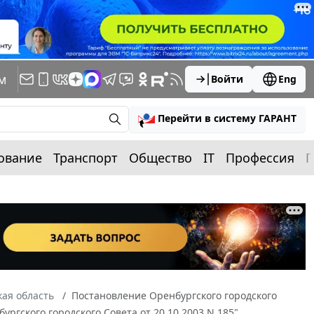
м
Войти
Eng
Перейти в систему ГАРАНТ
ование
Транспорт
Общество
IT
Профессия
П
ая область
Постановление Оренбургского городского
ургского городского Совета от 20.10.2003 N 185"