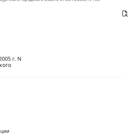
005 г. N
кого
ации