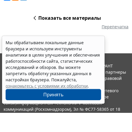
Показать все материалы
Перепечатка
Мы обрабатываем локальные данные
браузера и используем инструменты
аналитики в целях улучшения и обеспечения
работоспособности сайта, статистических
© ООО "НПП "ГАРАНТ-СЕРВИС", 2026. Система ГАРАНТ
исследований и обзоров. Вы можете
выпускается с 1990 года. Компания "Гарант" и ее партнеры
запретить обработку указанных данных в
являются участниками Российской ассоциации правовой
настройках браузера. Пожалуйста,
информации ГАРАНТ.
ознакомьтесь с условиями их обработки
.
Портал ГАРАНТ.РУ зарегистрирован в качестве сетевого
Принять
издания Федеральной службой по надзору в сфере
связи,информационных технологий и массовых
коммуникаций (Роскомнадзором), Эл № ФС77-58365 от 18
июня 2014 года.
16+