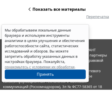
Показать все материалы
Перепечатка
Мы обрабатываем локальные данные
браузера и используем инструменты
аналитики в целях улучшения и обеспечения
работоспособности сайта, статистических
© ООО "НПП "ГАРАНТ-СЕРВИС", 2026. Система ГАРАНТ
исследований и обзоров. Вы можете
выпускается с 1990 года. Компания "Гарант" и ее партнеры
запретить обработку указанных данных в
являются участниками Российской ассоциации правовой
настройках браузера. Пожалуйста,
информации ГАРАНТ.
ознакомьтесь с условиями их обработки
.
Портал ГАРАНТ.РУ зарегистрирован в качестве сетевого
Принять
издания Федеральной службой по надзору в сфере
связи,информационных технологий и массовых
коммуникаций (Роскомнадзором), Эл № ФС77-58365 от 18
июня 2014 года.
16+
Контакты
8-800-200-88-88