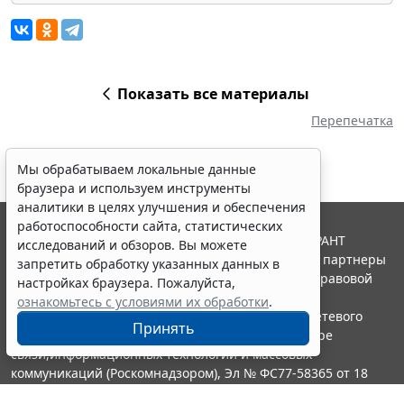
Показать все материалы
Перепечатка
Мы обрабатываем локальные данные
браузера и используем инструменты
аналитики в целях улучшения и обеспечения
работоспособности сайта, статистических
© ООО "НПП "ГАРАНТ-СЕРВИС", 2026. Система ГАРАНТ
исследований и обзоров. Вы можете
выпускается с 1990 года. Компания "Гарант" и ее партнеры
запретить обработку указанных данных в
являются участниками Российской ассоциации правовой
настройках браузера. Пожалуйста,
информации ГАРАНТ.
ознакомьтесь с условиями их обработки
.
Портал ГАРАНТ.РУ зарегистрирован в качестве сетевого
Принять
издания Федеральной службой по надзору в сфере
связи,информационных технологий и массовых
коммуникаций (Роскомнадзором), Эл № ФС77-58365 от 18
июня 2014 года.